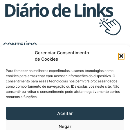
CONTEÚDO
Blog
Gerenciar Consentimento
de Cookies
Tecnologia
Para fornecer as melhores experiências, usamos tecnologias como
INSTITUCIONAL
cookies para armazenar e/ou acessar informações do dispositivo. O
Página Inicial
consentimento para essas tecnologias nos permitirá processar dados
como comportamento de navegação ou IDs exclusivos neste site. Não
Política de Privacidade
consentir ou retirar o consentimento pode afetar negativamente certos
recursos e funções.
Termos de Uso
Sobre
Aceitar
Contato
Negar
CONTATO