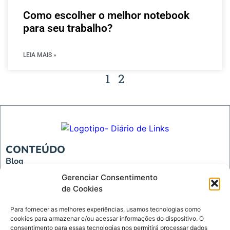
Como escolher o melhor notebook
para seu trabalho?
LEIA MAIS »
1
2
CONTEÚDO
Blog
Tecnologia
Gerenciar Consentimento
de Cookies
INSTITUCIONAL
Página Inicial
Para fornecer as melhores experiências, usamos tecnologias como
cookies para armazenar e/ou acessar informações do dispositivo. O
Política de Privacidade
consentimento para essas tecnologias nos permitirá processar dados