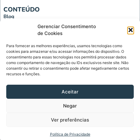
CONTEÚDO
Blog
Tecnologia
Gerenciar Consentimento
de Cookies
INSTITUCIONAL
Para fornecer as melhores experiências, usamos tecnologias como
Página Inicial
cookies para armazenar e/ou acessar informações do dispositivo. O
Política de Privacidade
consentimento para essas tecnologias nos permitirá processar dados
como comportamento de navegação ou IDs exclusivos neste site. Não
Termos de Uso
consentir ou retirar o consentimento pode afetar negativamente certos
recursos e funções.
Sobre
Contato
Aceitar
CONTATO
Negar
contato@diariodelinks.com.br
Ver preferências
Diário de Links - Copyright © 2023 - Todos os Direitos
Reservados
Política de Privacidade