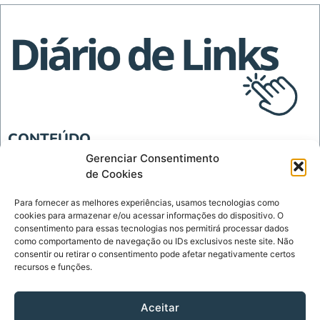
CONTEÚDO
Blog
Gerenciar Consentimento
de Cookies
Tecnologia
Para fornecer as melhores experiências, usamos tecnologias como
INSTITUCIONAL
cookies para armazenar e/ou acessar informações do dispositivo. O
Página Inicial
consentimento para essas tecnologias nos permitirá processar dados
como comportamento de navegação ou IDs exclusivos neste site. Não
Política de Privacidade
consentir ou retirar o consentimento pode afetar negativamente certos
recursos e funções.
Termos de Uso
Sobre
Aceitar
Contato