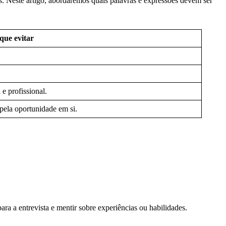
. Neste artigo, abordaremos quais palavras e expressões devem ser
que evitar
 e profissional.
pela oportunidade em si.
ra a entrevista e mentir sobre experiências ou habilidades.