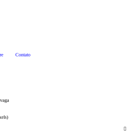
re
Contato
 vaga
els)