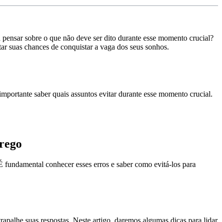
 pensar sobre o que não deve ser dito durante esse momento crucial?
tar suas chances de conquistar a vaga dos seus sonhos.
mportante saber quais assuntos evitar durante esse momento crucial.
prego
 fundamental conhecer esses erros e saber como evitá-los para
apalhe suas respostas. Neste artigo, daremos algumas dicas para lidar