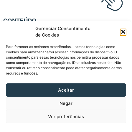
CONTEÚDO
Blog
Gerenciar Consentimento
de Cookies
Tecnologia
Para fornecer as melhores experiências, usamos tecnologias como
INSTITUCIONAL
cookies para armazenar e/ou acessar informações do dispositivo. O
Página Inicial
consentimento para essas tecnologias nos permitirá processar dados
como comportamento de navegação ou IDs exclusivos neste site. Não
Política de Privacidade
consentir ou retirar o consentimento pode afetar negativamente certos
recursos e funções.
Termos de Uso
Sobre
Aceitar
Contato
Negar
CONTATO
contato@diariodelinks.com.br
Ver preferências
Diário de Links - Copyright © 2023 - Todos os Direitos