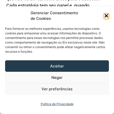
Cada estratégia tem seu papel e, quando
combinadas, possibilitam uma evolução contínua
Gerenciar Consentimento
de Cookies
e adaptável às mudanças do ambiente digital.
Para fornecer as melhores experiências, usamos tecnologias como
Explorando Novas
cookies para armazenar e/ou acessar informações do dispositivo. O
consentimento para essas tecnologias nos permitirá processar dados
Ferramentas e
como comportamento de navegação ou IDs exclusivos neste site. Não
consentir ou retirar o consentimento pode afetar negativamente certos
recursos e funções.
Oportunidades
Aceitar
O universo digital é marcado por constantes
inovações, e acompanhar essas mudanças é vital
Negar
para manter o perfil competitivo. Novas
ferramentas surgem a todo instante, oferecendo
Ver preferências
soluções que podem facilitar a gestão das redes
sociais, a análise de desempenho e, inclusive, a
Política de Privacidade
aquisição de seguidores de forma estratégica.