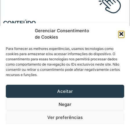
CONTEÚDO
Blog
Gerenciar Consentimento
de Cookies
Tecnologia
Para fornecer as melhores experiências, usamos tecnologias como
INSTITUCIONAL
cookies para armazenar e/ou acessar informações do dispositivo. O
Página Inicial
consentimento para essas tecnologias nos permitirá processar dados
como comportamento de navegação ou IDs exclusivos neste site. Não
Política de Privacidade
consentir ou retirar o consentimento pode afetar negativamente certos
recursos e funções.
Termos de Uso
Sobre
Aceitar
Contato
Negar
CONTATO
contato@diariodelinks.com.br
Ver preferências
Diário de Links - Copyright © 2023 - Todos os Direitos