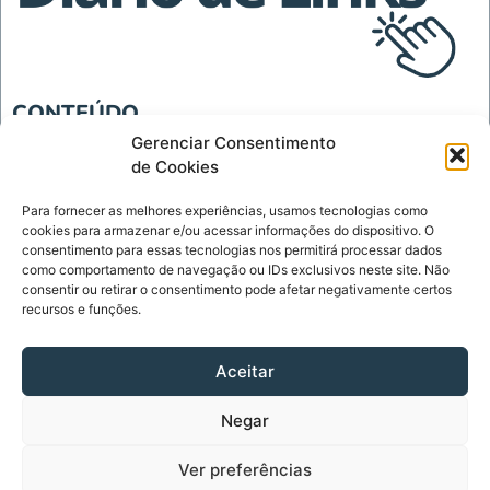
CONTEÚDO
Blog
Gerenciar Consentimento
de Cookies
Tecnologia
Para fornecer as melhores experiências, usamos tecnologias como
INSTITUCIONAL
cookies para armazenar e/ou acessar informações do dispositivo. O
Página Inicial
consentimento para essas tecnologias nos permitirá processar dados
como comportamento de navegação ou IDs exclusivos neste site. Não
Política de Privacidade
consentir ou retirar o consentimento pode afetar negativamente certos
recursos e funções.
Termos de Uso
Sobre
Aceitar
Contato
Negar
CONTATO
contato@diariodelinks.com.br
Ver preferências