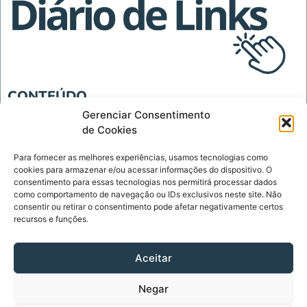
CONTEÚDO
Blog
Gerenciar Consentimento
de Cookies
Tecnologia
Para fornecer as melhores experiências, usamos tecnologias como
INSTITUCIONAL
cookies para armazenar e/ou acessar informações do dispositivo. O
Página Inicial
consentimento para essas tecnologias nos permitirá processar dados
como comportamento de navegação ou IDs exclusivos neste site. Não
Política de Privacidade
consentir ou retirar o consentimento pode afetar negativamente certos
recursos e funções.
Termos de Uso
Sobre
Aceitar
Contato
Negar
CONTATO