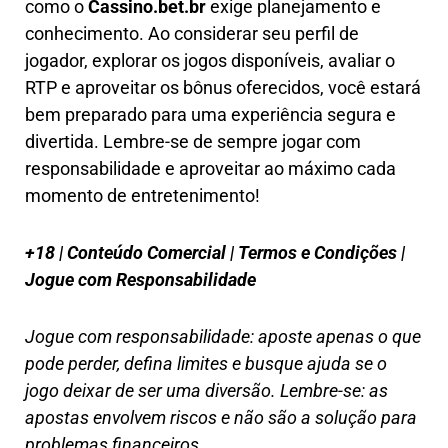
como o
Cassino.bet.br
exige planejamento e
conhecimento. Ao considerar seu perfil de
jogador, explorar os jogos disponíveis, avaliar o
RTP e aproveitar os bônus oferecidos, você estará
bem preparado para uma experiência segura e
divertida. Lembre-se de sempre jogar com
responsabilidade e aproveitar ao máximo cada
momento de entretenimento!
+18 | Conteúdo Comercial | Termos e Condições |
Jogue com Responsabilidade
Jogue com responsabilidade: aposte apenas o que
pode perder, defina limites e busque ajuda se o
jogo deixar de ser uma diversão. Lembre-se: as
apostas envolvem riscos e não são a solução para
problemas financeiros.