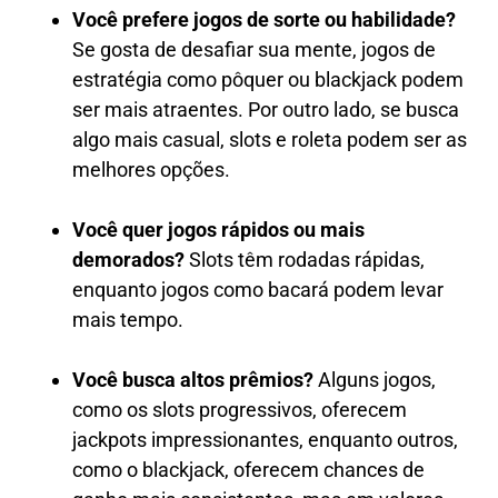
Você prefere jogos de sorte ou habilidade?
Se gosta de desafiar sua mente, jogos de
estratégia como pôquer ou blackjack podem
ser mais atraentes. Por outro lado, se busca
algo mais casual, slots e roleta podem ser as
melhores opções.
Você quer jogos rápidos ou mais
demorados?
Slots têm rodadas rápidas,
enquanto jogos como bacará podem levar
mais tempo.
Você busca altos prêmios?
Alguns jogos,
como os slots progressivos, oferecem
jackpots impressionantes, enquanto outros,
como o blackjack, oferecem chances de