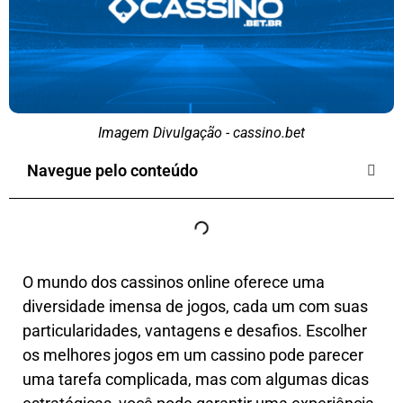
Imagem Divulgação - cassino.bet
Navegue pelo conteúdo
O mundo dos cassinos online oferece uma
diversidade imensa de jogos, cada um com suas
particularidades, vantagens e desafios. Escolher
os melhores jogos em um cassino pode parecer
uma tarefa complicada, mas com algumas dicas