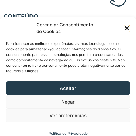
CONTEÚDO
Blog
Gerenciar Consentimento
de Cookies
Tecnologia
Para fornecer as melhores experiências, usamos tecnologias como
INSTITUCIONAL
cookies para armazenar e/ou acessar informações do dispositivo. O
Página Inicial
consentimento para essas tecnologias nos permitirá processar dados
como comportamento de navegação ou IDs exclusivos neste site. Não
Política de Privacidade
consentir ou retirar o consentimento pode afetar negativamente certos
recursos e funções.
Termos de Uso
Sobre
Aceitar
Contato
Negar
CONTATO
contato@diariodelinks.com.br
Ver preferências
Diário de Links - Copyright © 2023 - Todos os Direitos
Política de Privacidade
Reservados