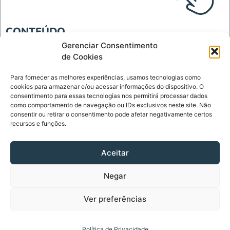
CONTEÚDO
Blog
Gerenciar Consentimento
de Cookies
Tecnologia
Para fornecer as melhores experiências, usamos tecnologias como
INSTITUCIONAL
cookies para armazenar e/ou acessar informações do dispositivo. O
Página Inicial
consentimento para essas tecnologias nos permitirá processar dados
como comportamento de navegação ou IDs exclusivos neste site. Não
Política de Privacidade
consentir ou retirar o consentimento pode afetar negativamente certos
recursos e funções.
Termos de Uso
Sobre
Aceitar
Contato
Negar
CONTATO
contato@diariodelinks.com.br
Ver preferências
Diário de Links - Copyright © 2023 - Todos os Direitos
Política de Privacidade