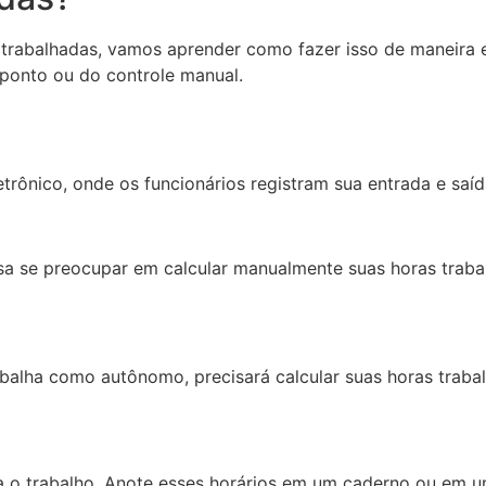
trabalhadas, vamos aprender como fazer isso de maneira ef
ponto ou do controle manual.
etrônico, onde os funcionários registram sua entrada e sa
isa se preocupar em calcular manualmente suas horas trabal
abalha como autônomo, precisará calcular suas horas traba
 o trabalho. Anote esses horários em um caderno ou em um 