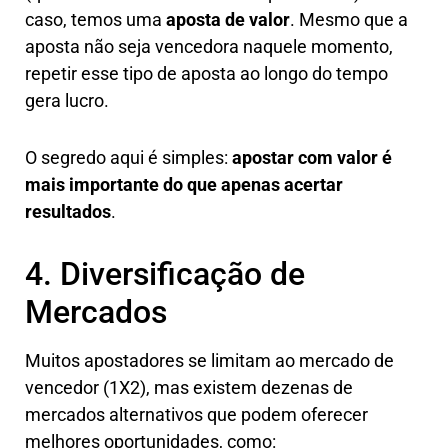
caso, temos uma
aposta de valor
. Mesmo que a
aposta não seja vencedora naquele momento,
repetir esse tipo de aposta ao longo do tempo
gera lucro.
O segredo aqui é simples:
apostar com valor é
mais importante do que apenas acertar
resultados
.
4. Diversificação de
Mercados
Muitos apostadores se limitam ao mercado de
vencedor (1X2), mas existem dezenas de
mercados alternativos que podem oferecer
melhores oportunidades, como: