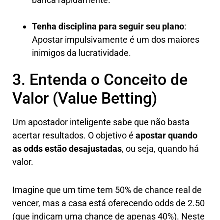
Tenha disciplina para seguir seu plano
:
Apostar impulsivamente é um dos maiores
inimigos da lucratividade.
3. Entenda o Conceito de
Valor (Value Betting)
Um apostador inteligente sabe que não basta
acertar resultados. O objetivo é
apostar quando
as odds estão desajustadas
, ou seja, quando há
valor.
Imagine que um time tem 50% de chance real de
vencer, mas a casa está oferecendo odds de 2.50
(que indicam uma chance de apenas 40%). Neste