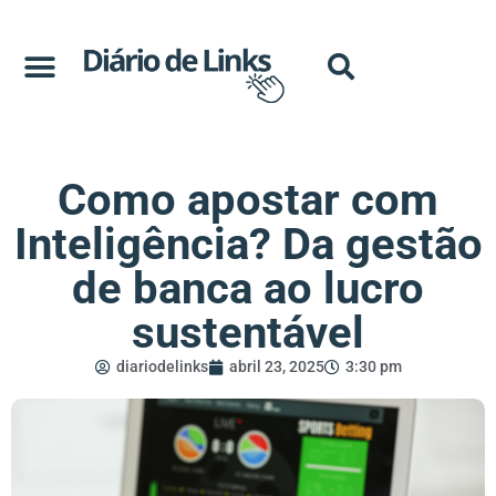
Como apostar com
Inteligência? Da gestão
de banca ao lucro
sustentável
diariodelinks
abril 23, 2025
3:30 pm