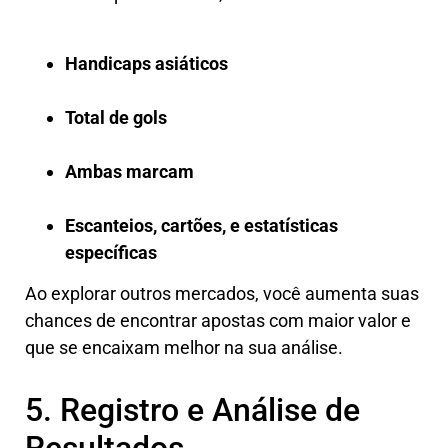
Handicaps asiáticos
Total de gols
Ambas marcam
Escanteios, cartões, e estatísticas
específicas
Ao explorar outros mercados, você aumenta suas
chances de encontrar apostas com maior valor e
que se encaixam melhor na sua análise.
5. Registro e Análise de