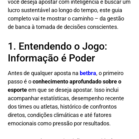
você deseja apostar com inteligência e buscar um
lucro sustentável ao longo do tempo, este guia
completo vai te mostrar o caminho – da gestão
de banca à tomada de decisões conscientes.
1. Entendendo o Jogo:
Informação é Poder
Antes de qualquer aposta na
betbra
, o primeiro
passo é o
conhecimento aprofundado sobre o
esporte
em que se deseja apostar. Isso inclui
acompanhar estatísticas, desempenho recente
dos times ou atletas, histórico de confrontos
diretos, condições climáticas e até fatores
emocionais como pressão por resultados.