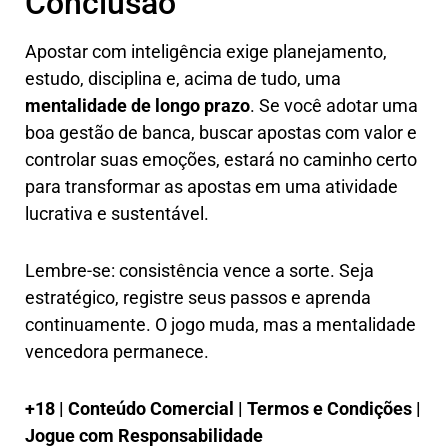
Conclusão
Apostar com inteligência exige planejamento,
estudo, disciplina e, acima de tudo, uma
mentalidade de longo prazo
. Se você adotar uma
boa gestão de banca, buscar apostas com valor e
controlar suas emoções, estará no caminho certo
para transformar as apostas em uma atividade
lucrativa e sustentável.
Lembre-se: consistência vence a sorte. Seja
estratégico, registre seus passos e aprenda
continuamente. O jogo muda, mas a mentalidade
vencedora permanece.
+18 | Conteúdo Comercial | Termos e Condições |
Jogue com Responsabilidade